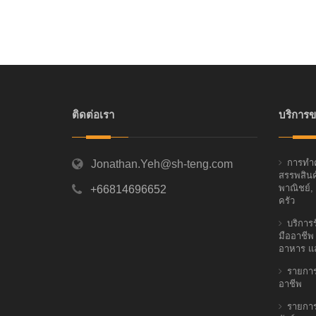
ติดต่อเรา
บริการข
การทำค
Jonathan.Yeh@sh-teng.com
สรรพสินค้
พาณิชย์,
+66814696652
ครัว
บริกา
มืออาชีพ
อาหาร แ
รายการ
อาชีพ
รายการ