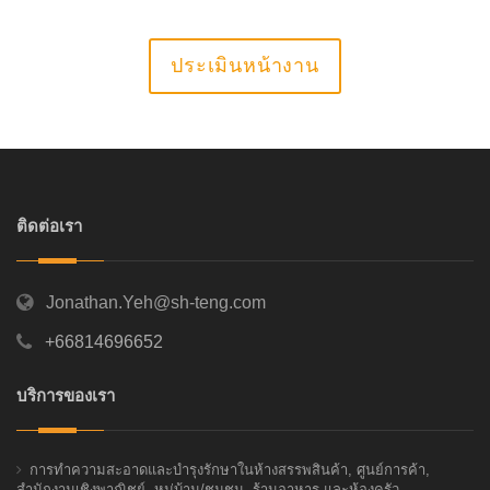
ประเมินหน้างาน
ติดต่อเรา
Jonathan.Yeh@sh-teng.com
+66814696652
บริการของเรา
การทำความสะอาดและบำรุงรักษาในห้างสรรพสินค้า, ศูนย์การค้า,
สำนักงานเชิงพาณิชย์, หมู่บ้าน/ชุมชน, ร้านอาหาร และห้องครัว