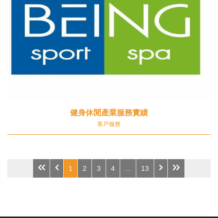
健身休閒產業服務實績
客戶服務
1
2
3
4
...
13